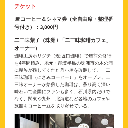
チケット
コーヒー＆シネマ券（全自由席・整理番
号付き）：3,000円
二三味葉子（珠洲 / 「二三味珈琲カフェ」
オーナー）
珈琲工房ホリグチ（現:堀口珈琲）で焙煎の修行
を4年間積み、地元・能登半島の珠洲市の木の浦
に親族が残してくれた舟小屋を改装して、「二
三味珈琲（にざみコーヒー）」をオープン。二
三味オーナーが焙煎した珈琲は、薫り高く深い
味わいで全国にファンも多く、石川県内だけで
なく、関東や九州、北海道など各地のカフェや
旅館もコーヒー豆を取り寄せている。