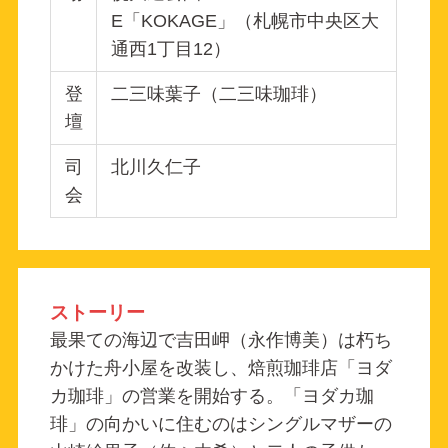
E「KOKAGE」（札幌市中央区大
通西1丁目12）
登
二三味葉子（二三味珈琲）
壇
司
北川久仁子
会
ストーリー
最果ての海辺で吉田岬（永作博美）は朽ち
かけた舟小屋を改装し、焙煎珈琲店「ヨダ
カ珈琲」の営業を開始する。「ヨダカ珈
琲」の向かいに住むのはシングルマザーの