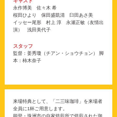
キャスト
永作博美 佐々木 希
桜田ひより 保田盛凱清 臼田あさ美
イッセー尾形 村上 淳 永瀬正敏（友情出
演） 浅田美代子
スタッフ
監督：姜秀瓊（チアン・ショウチョン） 脚
本：柿木奈子
来場特典として、「二三味珈琲」を来場者
全員に1杯ご用意します。
能登・珠洲市の自家焙煎所で焙煎された珈