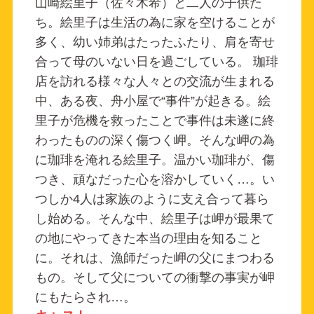
山崎絵里子（佐々木希）と二人の子供た
ち。絵里子は生活の為に家を空けることが
多く、幼い姉弟はたったふたり、肩を寄せ
合って母のいない日を過ごしている。 珈琲
店を訪れる様々な人々との交流が生まれる
中、ある夜、舟小屋で“事件”が起きる。絵
里子が危機を救ったことで事件は未遂に終
わったものの深く傷つく岬。そんな岬の為
に珈琲を淹れる絵里子。温かい珈琲が、傷
つき、頑なだった心を溶かしていく…。い
つしか4人は家族のように支え合って暮ら
し始める。そんな中、絵里子は岬が最果て
の地にやってきた本当の理由を知ること
に。それは、漁師だった岬の父にまつわる
もの。そして父についての衝撃の事実が岬
にもたらされ…。