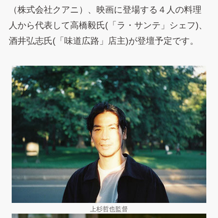
（株式会社クアニ）、映画に登場する４人の料理
人から代表して高橋毅氏(「ラ・サンテ」シェフ)、
酒井弘志氏(「味道広路」店主)が登壇予定です。
上杉哲也監督